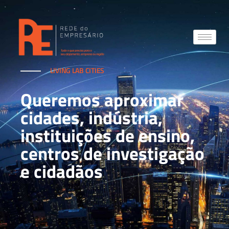
LIVING LAB CITIES
Queremos aproximar
cidades, indústria,
instituições de ensino,
centros de investigação
e cidadãos