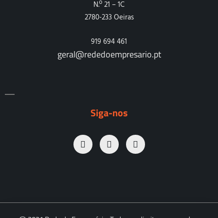
N.º 21 – 1C
2780-233 Oeiras
919 694 461
geral@rededoempresario.pt
Siga-nos