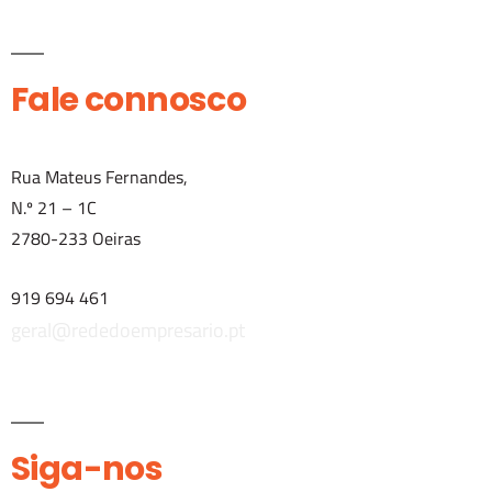
Fale connosco
Rua Mateus Fernandes,
N.º 21 – 1C
2780-233 Oeiras
919 694 461
geral@rededoempresario.pt
Siga-nos